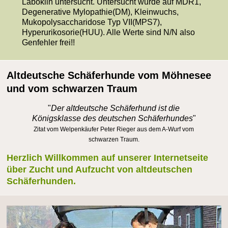
Laboklin untersucht. Untersucht wurde auf MDR1,
Degenerative Mylopathie(DM), Kleinwuchs,
Mukopolysaccharidose Typ VII(MPS7),
Hyperurikosorie(HUU). Alle Werte sind N/N also
Genfehler frei!!
Altdeutsche Schäferhunde vom Möhnesee
und vom schwarzen Traum
"
Der altdeutsche Schäferhund ist die
Königsklasse des deutschen Schäferhundes
"
Zitat vom Welpenkäufer Peter Rieger aus dem A-Wurf vom
schwarzen Traum.
Herzlich Willkommen auf unserer Internetseite
über Zucht und Aufzucht von altdeutschen
Schäferhunden.