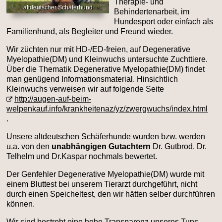
Therapie- und
altdeutscher Schäferhund
Behindertenarbeit, im
Hundesport oder einfach als
Familienhund, als Begleiter und Freund wieder.
Wir züchten nur mit HD-/ED-freien, auf Degenerative
Myelopathie(DM) und Kleinwuchs untersuchte Zuchttiere.
Über die Thematik Degenerative Myelopathie(DM) findet
man genügend Informationsmaterial. Hinsichtlich
Kleinwuchs verweisen wir auf folgende Seite
http://augen-auf-beim-
welpenkauf.info/krankheitenaz/yz/zwergwuchs/index.html
.
Unsere altdeutschen Schäferhunde wurden bzw. werden
u.a. von den
unabhängigen Gutachtern
Dr. Gutbrod, Dr.
Telhelm und Dr.Kaspar nochmals bewertet.
Der Genfehler Degenerative Myelopathie(DM) wurde mit
einem Bluttest bei unserem Tierarzt durchgeführt, nicht
durch einen Speicheltest, den wir hätten selber durchführen
können.
Wir sind bestrebt eine hohe Transparenz unseres Tuns